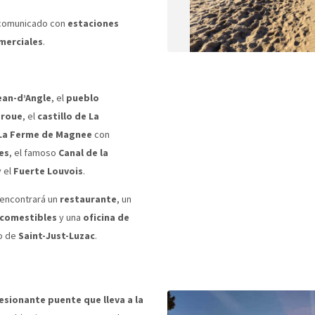
 comunicado con
estaciones
merciales
.
ean-d’Angle
, el
pueblo
Broue
, el
castillo de La
La Ferme de Magnee
con
es
, el famoso
Canal de la
y el
Fuerte Louvois
.
 encontrará un
restaurante
, un
 comestibles
y una
oficina de
lo de
Saint-Just-Luzac
.
esionante puente que lleva a la