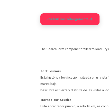
Voir tous nos hébergements
The SearchForm component failed to load. Try 
Fort Louvois
Esta histórica fortificación, situada en una isla
marea baja.
Descubra el fuerte y disfrute de las vistas al o
Mornac-sur-Seudre
Este encantador pueblo, a solo 16 km, es cono