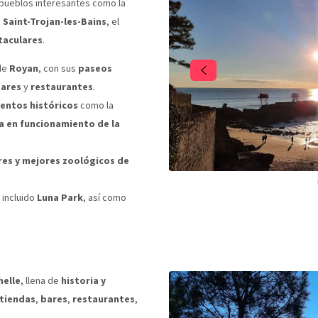
 pueblos interesantes como la
,
Saint-Trojan-les-Bains
, el
taculares
.
 de
Royan
, con sus
paseos
ares
y
restaurantes
.
ntos históricos
como la
ca en funcionamiento de la
es y mejores zoológicos de
, incluido
Luna Park
, así como
helle
, llena de
historia y
tiendas
,
bares
,
restaurantes
,