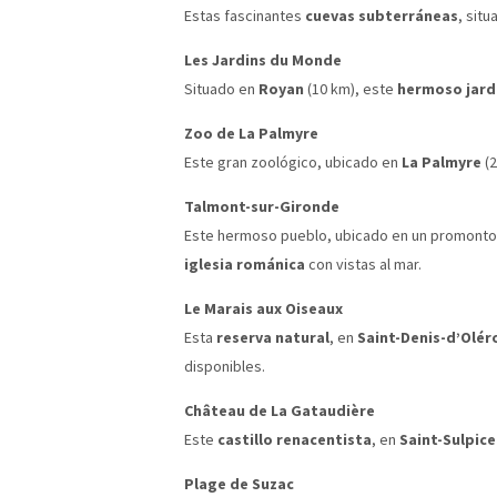
Estas fascinantes
cuevas subterráneas
, sit
Les Jardins du Monde
Situado en
Royan
(10 km), este
hermoso jard
Zoo de La Palmyre
Este gran zoológico, ubicado en
La Palmyre
(2
Talmont-sur-Gironde
Este hermoso pueblo, ubicado en un promontori
iglesia románica
con vistas al mar.
Le Marais aux Oiseaux
Esta
reserva natural
, en
Saint-Denis-d’Olér
disponibles.
Château de La Gataudière
Este
castillo renacentista
, en
Saint-Sulpic
Plage de Suzac