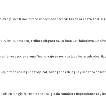
Coubre (a solo 8 km), ofrece
impresionantes vistas de la costa
. Es un lu
o a 22 km, cuenta con
jardines elegantes
, un
foso
y un
laberinto
. Se ofr
) es famosa por su
arena fina
,
oleaje suave
y vistas a los acantilados. H
8 km, ofrece una
laguna tropical
,
toboganes de agua
y una zona de biene
ndada en el siglo XI, cuenta con una
iglesia románica impresionante
y
he