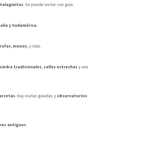
stalagmitas
. Se puede visitar con guía.
alia y Sudamérica
.
jirafas, monos
, y más.
piedra tradicionales
,
calles estrechas
y una
garcetas
. Hay visitas guiadas y
observatorios
hes antiguos
.