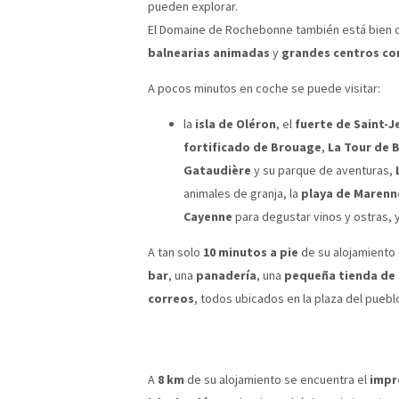
pueden explorar.
El Domaine de Rochebonne también está bien
balnearias animadas
y
grandes centros co
A pocos minutos en coche se puede visitar:
la
isla de Oléron
, el
fuerte de Saint-J
fortificado de Brouage
,
La Tour de 
Gataudière
y su parque de aventuras,
animales de granja, la
playa de Marenn
Cayenne
para degustar vinos y ostras, 
A tan solo
10 minutos a pie
de su alojamiento
bar
, una
panadería
, una
pequeña tienda de
correos
, todos ubicados en la plaza del pueb
A
8 km
de su alojamiento se encuentra el
impr