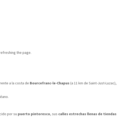
refreshing the page.
 frente a la costa de
Bourcefranc-le-Chapus
(a 11 km de Saint-Just-Luzac),
céano.
cido por su
puerto pintoresco
, sus
calles estrechas llenas de tiendas