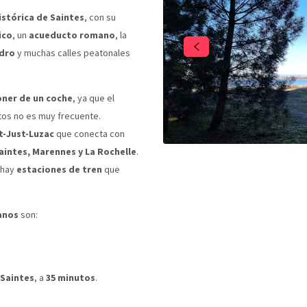
istórica de Saintes
, con su
ico
, un
acueducto romano
, la
edro
y muchas calles peatonales
ner de un coche
, ya que el
tos no es muy frecuente.
t-Just-Luzac
que conecta con
aintes, Marennes y La Rochelle
.
hay
estaciones de tren
que
anos
son:
Saintes
, a
35 minutos
.