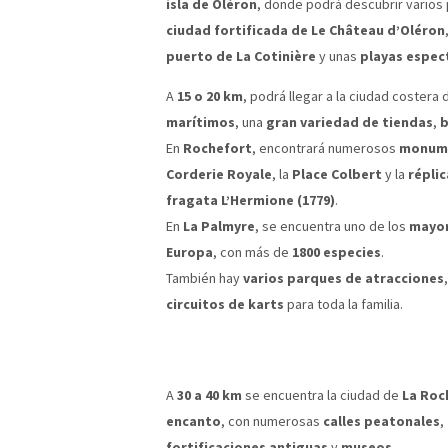
isla de Oléron
, donde podrá descubrir varios
ciudad fortificada de Le Château d’Oléron
puerto de La Cotinière
y unas
playas espec
A
15 o 20 km
, podrá llegar a la ciudad costera
marítimos
, una
gran variedad de tiendas
,
b
En
Rochefort
, encontrará numerosos
monume
Corderie Royale
, la
Place Colbert
y la
répli
fragata L’Hermione (1779)
.
En
La Palmyre
, se encuentra uno de los
mayor
Europa
, con más de
1800 especies
.
También hay
varios parques de atracciones
circuitos de karts
para toda la familia.
A
30 a 40 km
se encuentra la ciudad de
La Roc
encanto
, con numerosas
calles peatonales
,
fortificaciones antiguas
y
museos
.