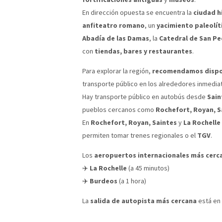
En dirección opuesta se encuentra la
ciudad h
anfiteatro romano
, un
yacimiento paleolít
Abadía de las Damas
, la
Catedral de San P
con
tiendas, bares y restaurantes
.
Para explorar la región,
recomendamos dispo
transporte público en los alrededores inmedia
Hay transporte público en autobús desde
Sain
pueblos cercanos como
Rochefort, Royan, S
En
Rochefort, Royan, Saintes
y
La Rochelle
permiten tomar trenes regionales o el
TGV
.
Los
aeropuertos internacionales más cerc
✈️
La Rochelle
(a 45 minutos)
✈️
Burdeos
(a 1 hora)
La
salida de autopista más cercana
está en