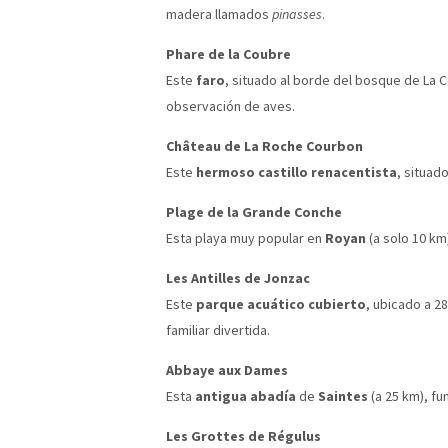
madera llamados
pinasses
.
Phare de la Coubre
Este
faro
, situado al borde del bosque de La 
observación de aves.
Château de La Roche Courbon
Este
hermoso castillo renacentista
, situad
Plage de la Grande Conche
Esta playa muy popular en
Royan
(a solo 10 km
Les Antilles de Jonzac
Este
parque acuático cubierto
, ubicado a 2
familiar divertida.
Abbaye aux Dames
Esta
antigua abadía
de
Saintes
(a 25 km), fu
Les Grottes de Régulus