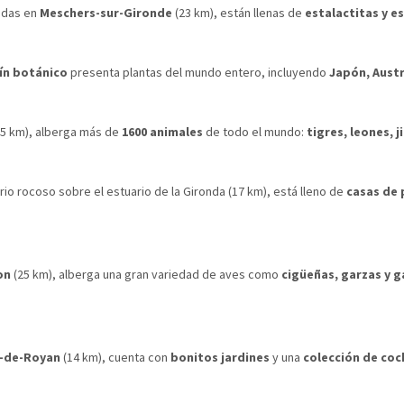
uadas en
Meschers-sur-Gironde
(23 km), están llenas de
estalactitas y e
ín botánico
presenta plantas del mundo entero, incluyendo
Japón, Austr
5 km), alberga más de
1600 animales
de todo el mundo:
tigres, leones, 
o rocoso sobre el estuario de la Gironda (17 km), está lleno de
casas de 
on
(25 km), alberga una gran variedad de aves como
cigüeñas, garzas y 
e-de-Royan
(14 km), cuenta con
bonitos jardines
y una
colección de coc