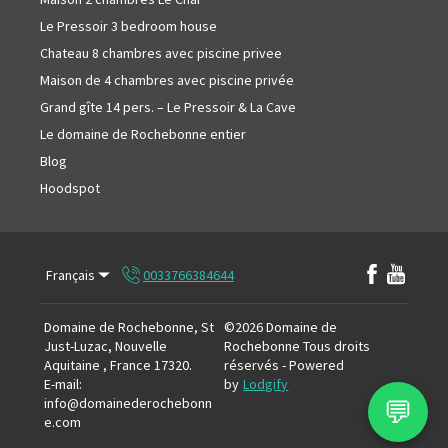
Le Pressoir 3 bedroom house
Chateau 8 chambres avec piscine privee
Maison de 4 chambres avec piscine privée
Grand gîte 14 pers. – Le Pressoir & La Cave
Le domaine de Rochebonne entier
Blog
Hoodspot
Français
0033766384644
Domaine de Rochebonne, St
©
2026
Domaine de
Just-Luzac, Nouvelle
Rochebonne
Tous droits
Aquitaine , France 17320
.
réservés
- Powered
E-mail
:
by
Lodgify
💬
info@domainederochebonn
e.com