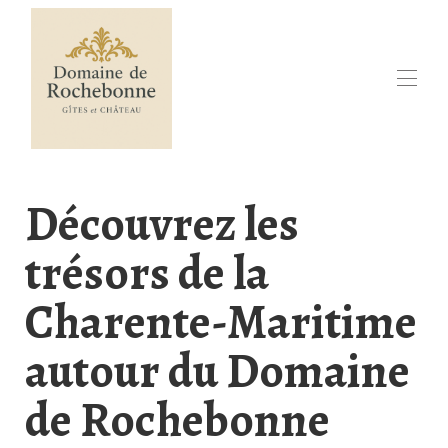
Accueil
Decouvrez Rochebonne
Découvrez les
Réservation en ligne
Calendrier de disponibilités
trésors de la
Tous nos hébergements
Contactez-nous
Evenements
Charente-Maritime
Dans la Région
▾
autour du Domaine
de Rochebonne