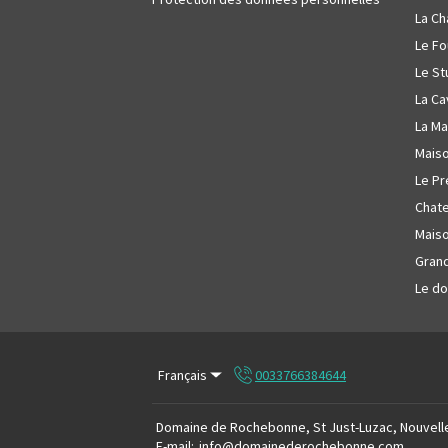
La Ch
Le Fo
Le S
La Ca
La Ma
Maiso
Le Pr
Chate
Maiso
Grand
Le d
Français
0033766384644
Domaine de Rochebonne, St Just-Luzac, Nouvelle
E-mail
:
info@domainederochebonne.com