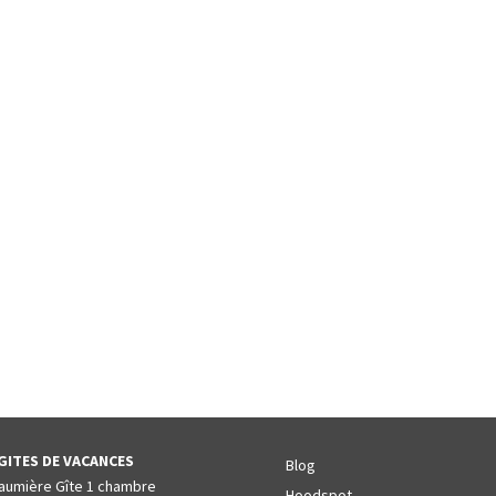
GITES DE VACANCES
Blog
aumière Gîte 1 chambre
Hoodspot