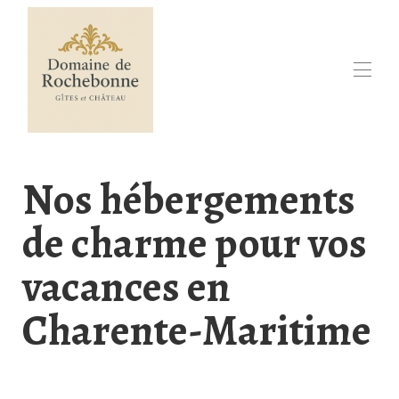
Accueil
Decouvrez Rochebonne
Nos hébergements
Réservation en ligne
Calendrier de disponibilités
de charme pour vos
Tous nos hébergements
Contactez-nous
Evenements
vacances en
Dans la Région
▾
Charente-Maritime