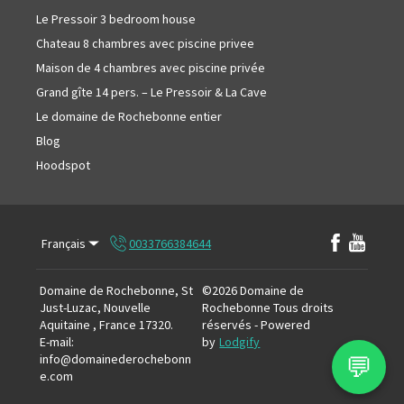
Le Pressoir 3 bedroom house
Chateau 8 chambres avec piscine privee
Maison de 4 chambres avec piscine privée
Grand gîte 14 pers. – Le Pressoir & La Cave
Le domaine de Rochebonne entier
Blog
Hoodspot
Français
0033766384644
Domaine de Rochebonne, St
©
2026
Domaine de
Just-Luzac, Nouvelle
Rochebonne
Tous droits
Aquitaine , France 17320
.
réservés
- Powered
E-mail
:
by
Lodgify
💬
info@domainederochebonn
e.com