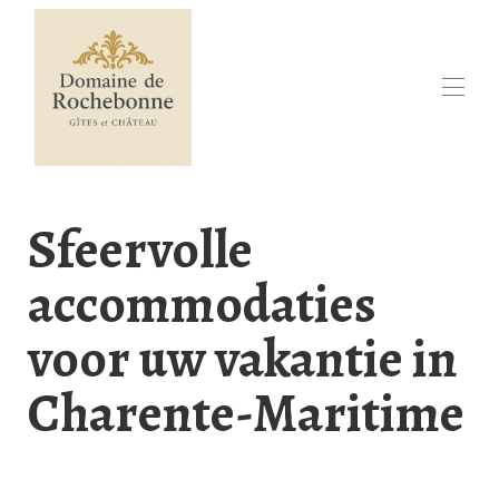
Huis
Ontdek Rochebonne
Sfeervolle
Online boeken
Beschikbaarheidskalender
accommodaties
Vakantiehuis in Zuidwest-Frankrijk
Contact
Evenementen
voor uw vakantie in
In de regio
▾
Charente-Maritime