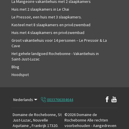
La Mangeoire vakantiehuis met 2 slaapkamers
Huis met 2 slaapkamers in Le Chai
Le Pressoir, een huis met 3 slaapkamers.
Kasteel met 8 slaapkamers en privézwembad
Huis met 4 slaapkamers en privézwembad
Groot vakantiehuis voor 14 personen – Le Pressoir & La
Cave
Het gehele landgoed Rochebonne - Vakantiehuis in
Saint-Just-Luzac
Blog
Hoodspot
Nederlands
0033766384644
Domaine de Rochebonne, St
©
2026
Domaine de
Just-Luzac, Nouvelle
Rochebonne
Alle rechten
Aquitaine , Frankrijk 17320
.
voorbehouden
- Aangedreven