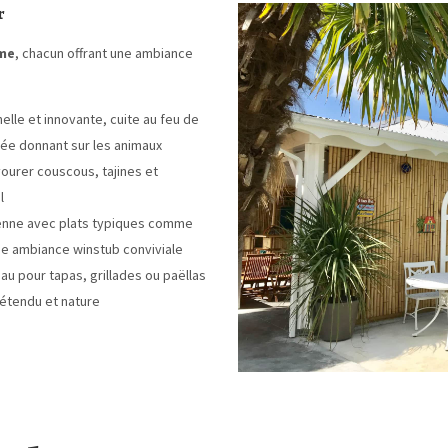
r
ème
, chacun offrant une ambiance
nelle et innovante, cuite au feu de
trée donnant sur les animaux
ourer couscous, tajines et
al
enne avec plats typiques comme
ne ambiance winstub conviviale
au pour tapas, grillades ou paëllas
détendu et nature